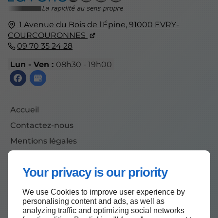
1 Avenue du Bois de l'Épine,
91000
EVRY-
COURCOURONNES
09 70 35 24 28
Lun - Ven :
08h30 - 19h00
Accueil
Contactez-nous
Mentions légales
Plan du site
Your privacy is our priority
We use Cookies to improve user experience by
Haut de page
personalising content and ads, as well as
analyzing traffic and optimizing social networks