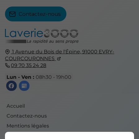
Contactez-nous
1 Avenue du Bois de l'Épine,
91000
EVRY-
COURCOURONNES
09 70 35 24 28
Lun - Ven :
08h30 - 19h00
Accueil
Contactez-nous
Mentions légales
Plan du site