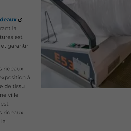
ideaux
rant la
tures est
et garantir
s rideaux
exposition à
e de tissu
ne ville
 est
s rideaux
 la