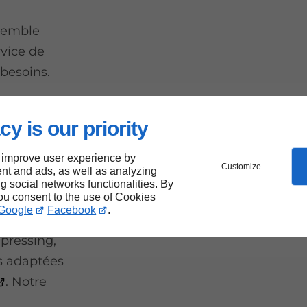
semble
vice de
 besoins.
cy is our priority
er le
 improve user experience by
 à
Customize
nt and ads, as well as analyzing
ng social networks functionalities. By
you consent to the use of Cookies
Google
Facebook
.
 pressing,
s adaptées
. Notre