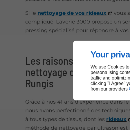
Si le
nettoyage de vos rideaux
vous 
compliqué, Laverie 3000 propose un ser
pressing spécialisé pour répondre à vos
Your priva
Les raisons de nous confi
We use Cookies to
nettoyage de vos rideaux
personalising conte
traffic and optimizi
Rungis
clicking "I Agree" 
from our providers
Grâce à nos 41 ans d’expérience dans le
nous avons perfectionné des technique
à tous types de tissus, dont les
rideaux
méthode de nettoyage par ultrason est