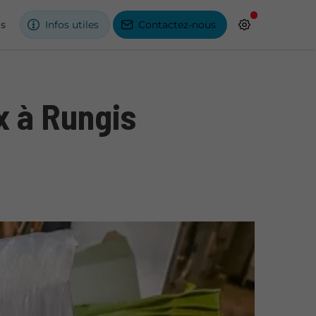
és
Infos utiles
Contactez-nous
x à Rungis